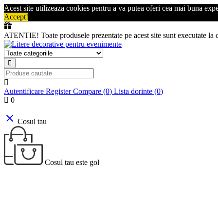
Acest site utilizeaza cookies pentru a va putea oferi cea mai buna expe
Accept!
ATENTIE! Toate produsele prezentate pe acest site sunt executate la
Autentificare
Register
Compare (
0
)
Lista dorinte (
0
)
0
close
Cosul tau
Cosul tau este gol