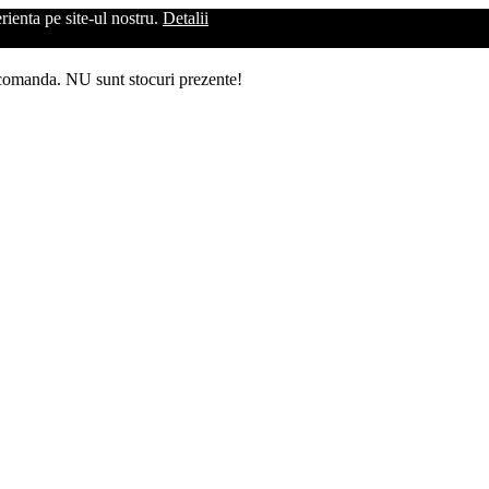
rienta pe site-ul nostru.
Detalii
 comanda. NU sunt stocuri prezente!